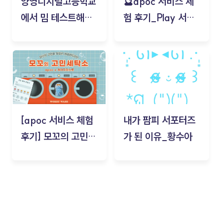
양영디지털고등학교
🔮apoc 서비스 체
에서 밈 테스트해보
험 후기_Play 서비
기!
스(무드룸 테스트) -
김태현
[apoc 서비스 체험
내가 팜피 서포터즈
후기] 모꼬의 고민세
가 된 이유_황수아
탁소_황수아