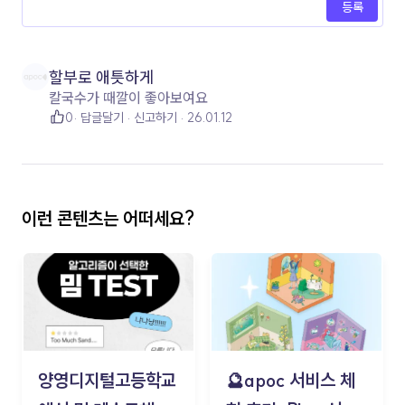
등록
할부로 애틋하게
칼국수가 때깔이 좋아보여요
0
답글달기
신고하기
26.01.12
이런 콘텐츠는 어떠세요?
양영디지털고등학교
🔮apoc 서비스 체