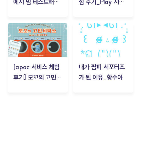
에서 밈 테스트해보
험 후기_Play 서비
기!
스(무드룸 테스트) -
김태현
[apoc 서비스 체험
내가 팜피 서포터즈
후기] 모꼬의 고민세
가 된 이유_황수아
탁소_황수아