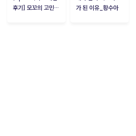
후기] 모꼬의 고민세
가 된 이유_황수아
탁소_황수아