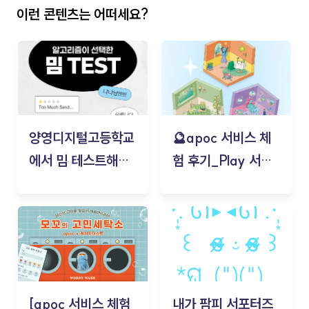
이런 콘텐츠는 어떠세요?
양영디지털고등학교
🔮apoc 서비스 체
에서 밈 테스트해보
험 후기_Play 서비
기!
스(무드룸 테스트) -
김태현
[apoc 서비스 체험
내가 팜피 서포터즈