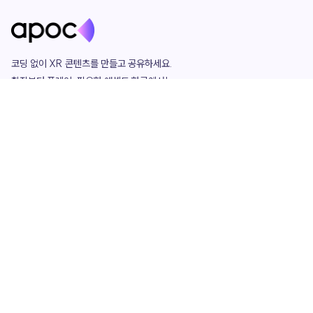
코딩 없이 XR 콘텐츠를 만들고 공유하세요. 

창작부터 플레이, 필요한 애셋도 한곳에서!

그리고 커뮤니티에서 함께하는 즐거움까지 

언제나 apoc이 함께합니다.
apoc
portfolio
마켓플레이스
요금제
play
studio