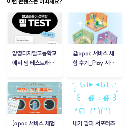
이런 콘텐츠는 어떠세요?
양영디지털고등학교
🔮apoc 서비스 체
에서 밈 테스트해보
험 후기_Play 서비
기!
스(무드룸 테스트) -
김태현
[apoc 서비스 체험
내가 팜피 서포터즈