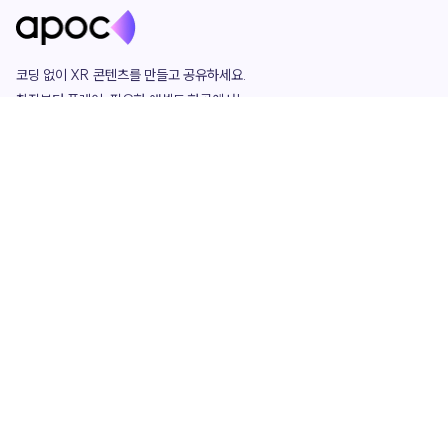
코딩 없이 XR 콘텐츠를 만들고 공유하세요. 

창작부터 플레이, 필요한 애셋도 한곳에서!

그리고 커뮤니티에서 함께하는 즐거움까지 

언제나 apoc이 함께합니다.
apoc
portfolio
마켓플레이스
요금제
play
studio
템플릿