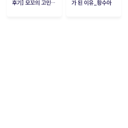
후기] 모꼬의 고민세
가 된 이유_황수아
탁소_황수아