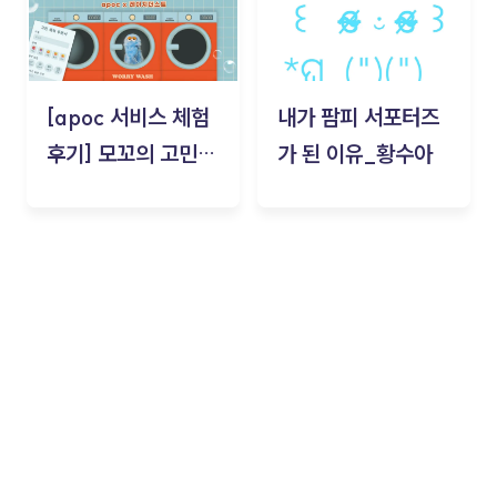
[apoc 서비스 체험
내가 팜피 서포터즈
후기] 모꼬의 고민세
가 된 이유_황수아
탁소_황수아