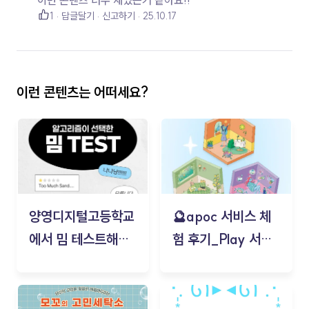
이번 콘텐츠 너무 재밌는거 같아요!!
1
답글달기
신고하기
25.10.17
이런 콘텐츠는 어떠세요?
양영디지털고등학교
🔮apoc 서비스 체
에서 밈 테스트해보
험 후기_Play 서비
기!
스(무드룸 테스트) -
김태현