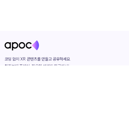
코딩 없이 XR 콘텐츠를 만들고 공유하세요. 

창작부터 플레이, 필요한 애셋도 한곳에서!

그리고 커뮤니티에서 함께하는 즐거움까지 

언제나 apoc이 함께합니다.
apoc