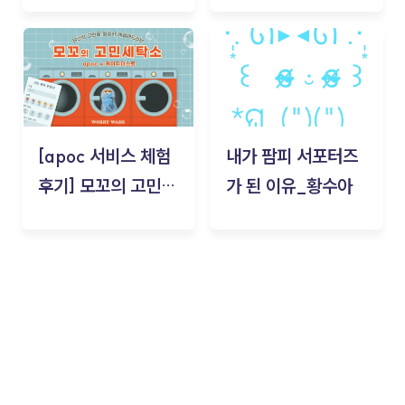
김태현
[apoc 서비스 체험
내가 팜피 서포터즈
후기] 모꼬의 고민세
가 된 이유_황수아
탁소_황수아