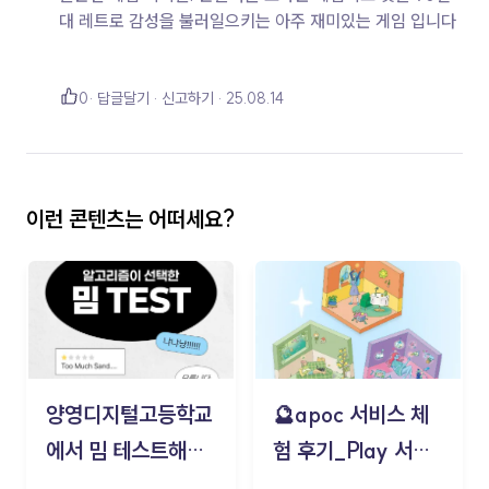
대 레트로 감성을 불러일으키는 아주 재미있는 게임 입니다
0
답글달기
신고하기
25.08.14
이런 콘텐츠는 어떠세요?
양영디지털고등학교
🔮apoc 서비스 체
에서 밈 테스트해보
험 후기_Play 서비
기!
스(무드룸 테스트) -