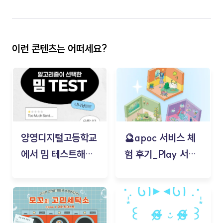
이런 콘텐츠는 어떠세요?
양영디지털고등학교
🔮apoc 서비스 체
에서 밈 테스트해보
험 후기_Play 서비
기!
스(무드룸 테스트) -
김태현