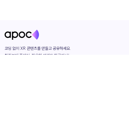
코딩 없이 XR 콘텐츠를 만들고 공유하세요. 

창작부터 플레이, 필요한 애셋도 한곳에서!

그리고 커뮤니티에서 함께하는 즐거움까지 

언제나 apoc이 함께합니다.
apoc
portfolio
마켓플레이스
요금제