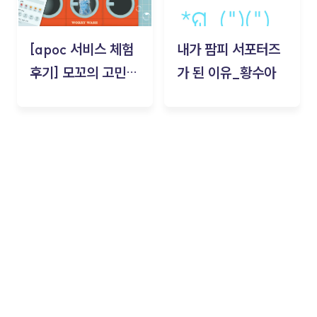
[apoc 서비스 체험
내가 팜피 서포터즈
후기] 모꼬의 고민세
가 된 이유_황수아
탁소_황수아