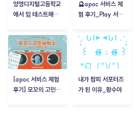
양영디지털고등학교
🔮apoc 서비스 체
에서 밈 테스트해보
험 후기_Play 서비
기!
스(무드룸 테스트) -
김태현
[apoc 서비스 체험
내가 팜피 서포터즈
후기] 모꼬의 고민세
가 된 이유_황수아
탁소_황수아