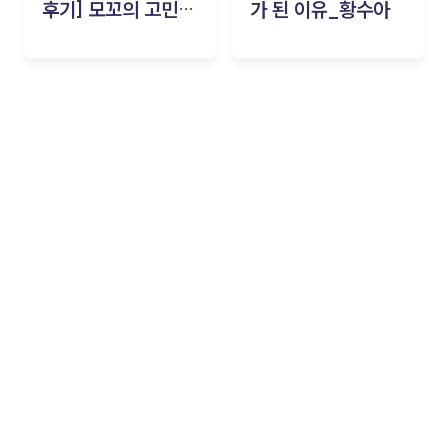
후기] 모꼬의 고민세
가 된 이유_황수아
탁소_황수아