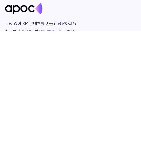
코딩 없이 XR 콘텐츠를 만들고 공유하세요. 

창작부터 플레이, 필요한 애셋도 한곳에서!

그리고 커뮤니티에서 함께하는 즐거움까지 

언제나 apoc이 함께합니다.
apoc
portfolio
마켓플레이스
요금제
play
studio
템플릿