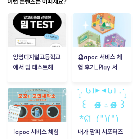
이런 콘텐츠는 어떠세요?
양영디지털고등학교
🔮apoc 서비스 체
에서 밈 테스트해보
험 후기_Play 서비
기!
스(무드룸 테스트) -
김태현
[apoc 서비스 체험
내가 팜피 서포터즈