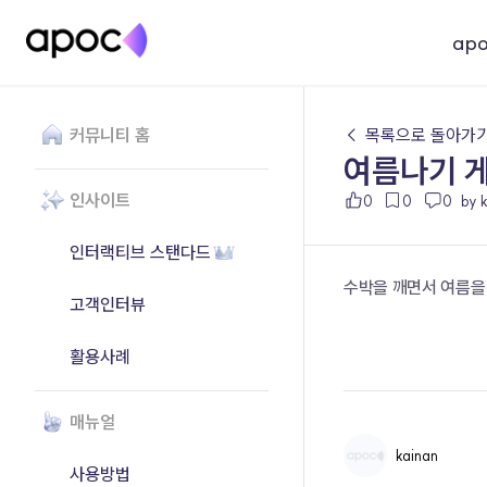
ap
커뮤니티 홈
← 목록으로 돌아가
여름나기 
인사이트
0
0
0
by 
인터랙티브 스탠다드
수박을 깨면서 여름을
고객인터뷰
활용사례
매뉴얼
kainan
사용방법