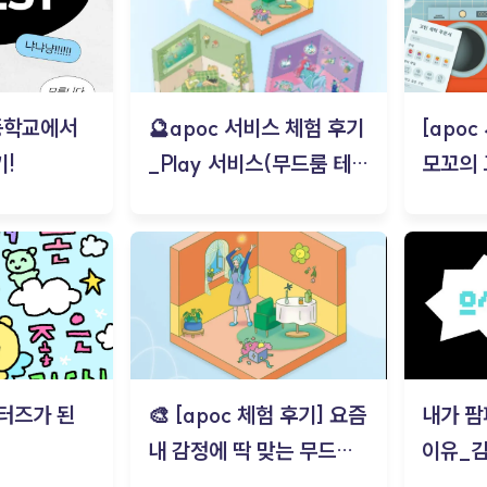
등학교에서
🔮apoc 서비스 체험 후기
[apo
!
_Play 서비스(무드룸 테스
모꼬의
트) - 김태현
터즈가 된
🎨 [apoc 체험 후기] 요즘
내가 팜
내 감정에 딱 맞는 무드룸
이유_
은? | ‘무드룸 테스트’ 솔직