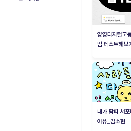
양영디지털고
밈 테스트해보기
내가 팜피 서포
이유_김소현