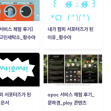
c 서비스 체험 후기]
내가 팜피 서포터즈가 된
 고민세탁소_황수아
이유_황수아
피 서포터즈가 된
apoc 서비스 체험 후기_
김은서
문하경_play 콘텐츠