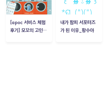
[apoc 서비스 체험
내가 팜피 서포터즈
후기] 모꼬의 고민세
가 된 이유_황수아
탁소_황수아