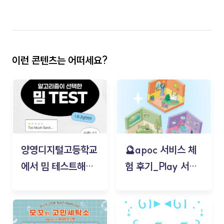
이런 콘텐츠는 어떠세요?
양영디지털고등학교
🔮apoc 서비스 체
에서 밈 테스트해보
험 후기_Play 서비
기!
스(무드룸 테스트) -
김태현