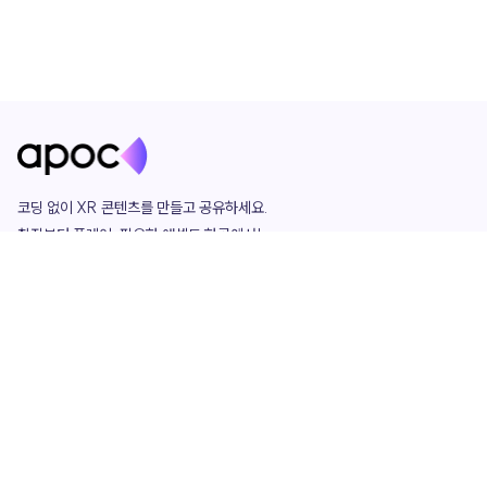
코딩 없이 XR 콘텐츠를 만들고 공유하세요. 

창작부터 플레이, 필요한 애셋도 한곳에서!

그리고 커뮤니티에서 함께하는 즐거움까지 

언제나 apoc이 함께합니다.
apoc
portfolio