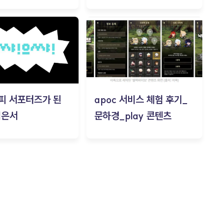
피 서포터즈가 된
apoc 서비스 체험 후기_
김은서
문하경_play 콘텐츠