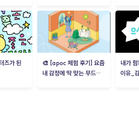
트) - 김태현
터즈가 된
🎨 [apoc 체험 후기] 요즘
내가 팜
내 감정에 딱 맞는 무드룸
이유_
은? | ‘무드룸 테스트’ 솔직
후기_김은서