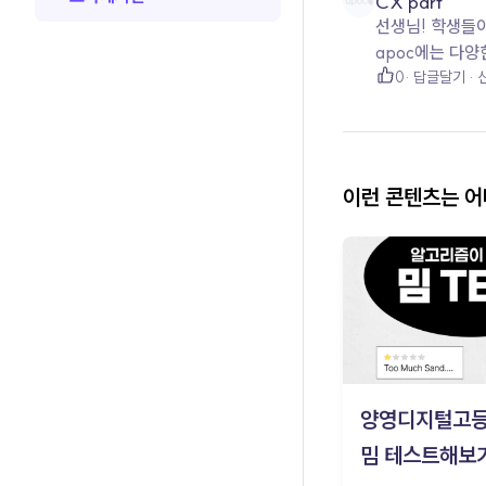
CX part
선생님! 학생들이
apoc에는 다양
0
답글달기
이런 콘텐츠는 
양영디지털고
밈 테스트해보기