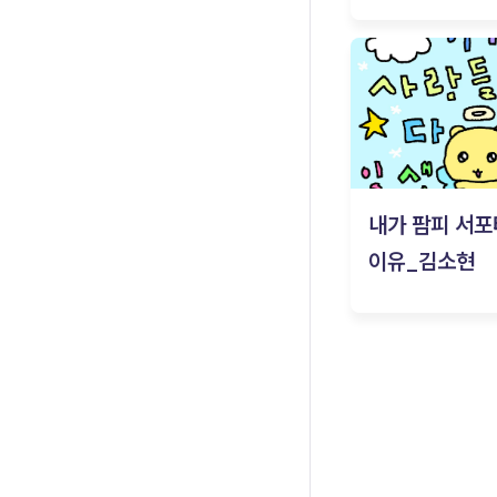
내가 팜피 서포
이유_김소현