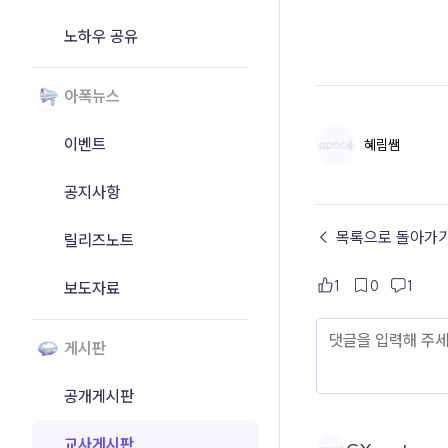
노하우 공유
아폭뉴스
이벤트
혜림쌤
공지사항
← 목록으로 돌아가
릴리즈노트
1
0
1
보도자료
게시판
공개게시판
교사게시판