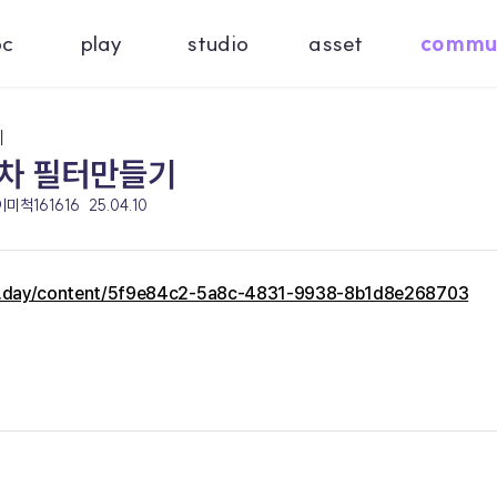
oc
play
studio
asset
commu
기
주차 필터만들기
이미척161616
25.04.10
c.day/content/5f9e84c2-5a8c-4831-9938-8b1d8e268703