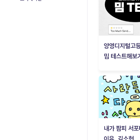
양영디지털고
밈 테스트해보기
내가 팜피 서포
이유_김소현