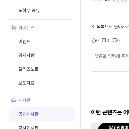
이미척161616
노하우 공유
← 목록으로 돌아가
아폭뉴스
0
0
0
이벤트
공지사항
릴리즈노트
보도자료
게시판
이런 콘텐츠는 
공개게시판
교사게시판