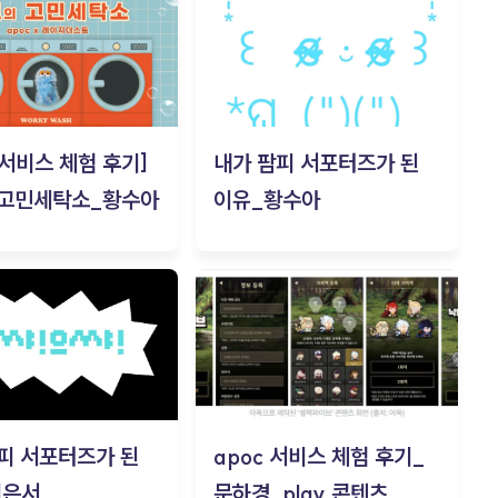
c 서비스 체험 후기]
내가 팜피 서포터즈가 된
 고민세탁소_황수아
이유_황수아
피 서포터즈가 된
apoc 서비스 체험 후기_
김은서
문하경_play 콘텐츠