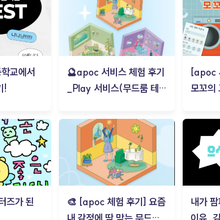
등학교에서
🔮apoc 서비스 체험 후기
[apo
!
_Play 서비스(무드룸 테스
모꼬의
트) - 김태현
터즈가 된
🎨 [apoc 체험 후기] 요즘
내가 팜
내 감정에 딱 맞는 무드룸
이유_