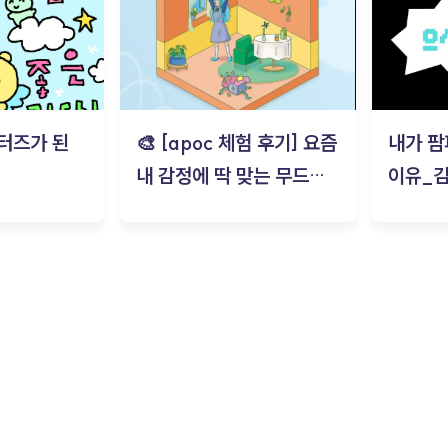
터즈가 된
🎨 [apoc 체험 후기] 요즘
내가 팜
내 감정에 딱 맞는 무드룸
이유_
은? | ‘무드룸 테스트’ 솔직
후기_김은서