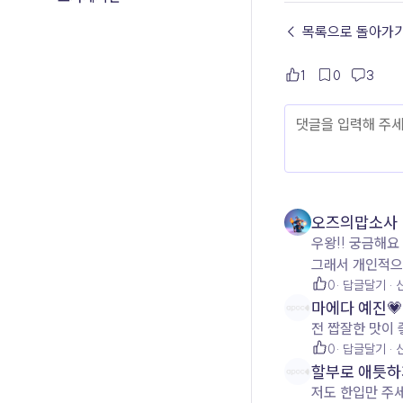
← 목록으로 돌아가
1
0
3
오즈의맙소사
우왕!! 궁금해
그래서 개인적으로
0
답글달기
마에다 예진💗
전 짭잘한 맛이
0
답글달기
할부로 애틋하
저도 한입만 주