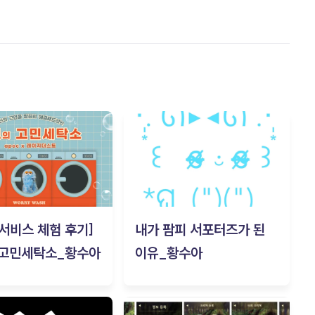
c 서비스 체험 후기]
내가 팜피 서포터즈가 된
 고민세탁소_황수아
이유_황수아