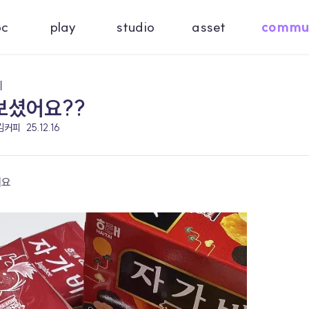
oc
play
studio
asset
commu
기
보셨어요??
 김커피
25.12.16
래요