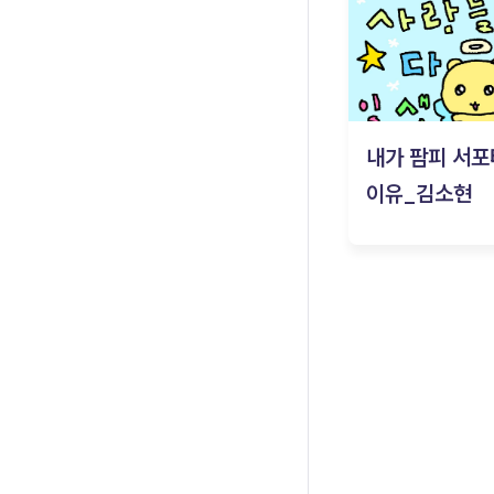
내가 팜피 서포
이유_김소현