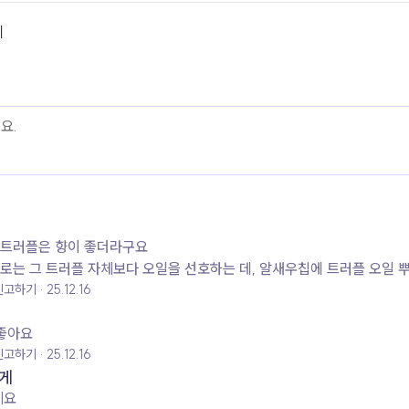
기
요 트러플은 향이 좋더라구요
는 그 트러플 자체보다 오일을 선호하는 데, 알새우칩에 트러플 오일 뿌려 먹으
신고하기
25.12.16
 좋아요
신고하기
25.12.16
게
세요