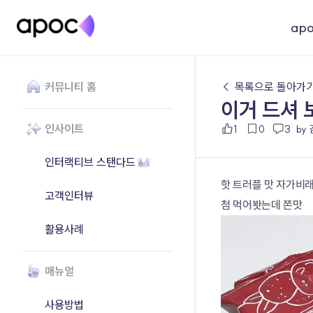
ap
커뮤니티 홈
← 목록으로 돌아가
이거 드셔 
인사이트
1
0
3
by
인터랙티브 스탠다드
핫 트러플 맛 자가비
고객인터뷰
첨 먹어봣는데 쫀맛
활용사례
매뉴얼
사용방법