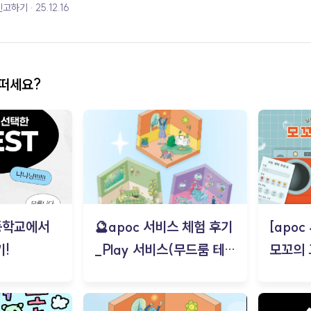
신고하기
25.12.16
어떠세요?
등학교에서
🔮apoc 서비스 체험 후기
[apo
!
_Play 서비스(무드룸 테스
모꼬의
트) - 김태현