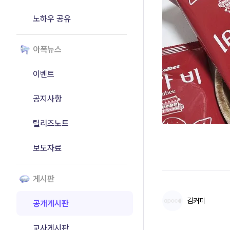
노하우 공유
아폭뉴스
이벤트
공지사항
릴리즈노트
보도자료
게시판
김커피
공개게시판
교사게시판