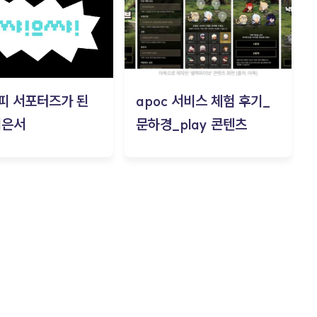
피 서포터즈가 된
apoc 서비스 체험 후기_
김은서
문하경_play 콘텐츠