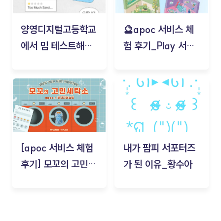
양영디지털고등학교
🔮apoc 서비스 체
에서 밈 테스트해보
험 후기_Play 서비
기!
스(무드룸 테스트) -
김태현
[apoc 서비스 체험
내가 팜피 서포터즈
후기] 모꼬의 고민세
가 된 이유_황수아
탁소_황수아