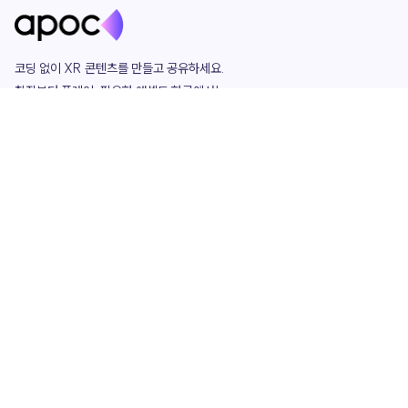
코딩 없이 XR 콘텐츠를 만들고 공유하세요. 

창작부터 플레이, 필요한 애셋도 한곳에서!

그리고 커뮤니티에서 함께하는 즐거움까지 

언제나 apoc이 함께합니다.
apoc
portfolio
마켓플레이스
요금제
play
studio
템플릿