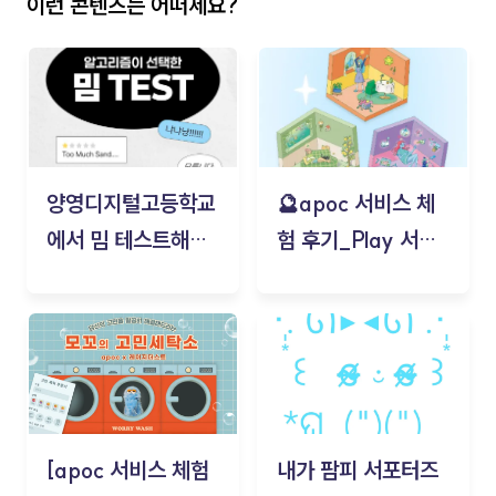
이런 콘텐츠는 어떠세요?
양영디지털고등학교
🔮apoc 서비스 체
에서 밈 테스트해보
험 후기_Play 서비
기!
스(무드룸 테스트) -
김태현
[apoc 서비스 체험
내가 팜피 서포터즈