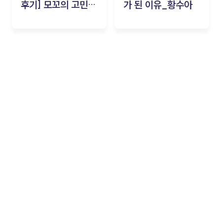
후기] 모꼬의 고민세
가 된 이유_황수아
탁소_황수아