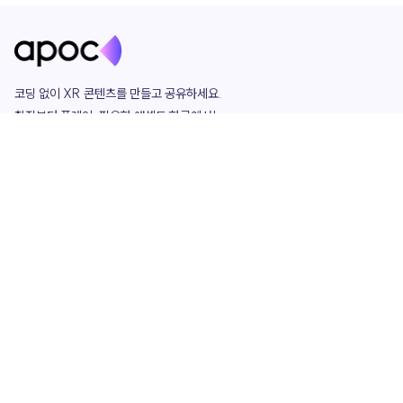
코딩 없이 XR 콘텐츠를 만들고 공유하세요. 

창작부터 플레이, 필요한 애셋도 한곳에서!

그리고 커뮤니티에서 함께하는 즐거움까지 

언제나 apoc이 함께합니다.
apoc
portfolio
마켓플레이스
요금제
play
studio