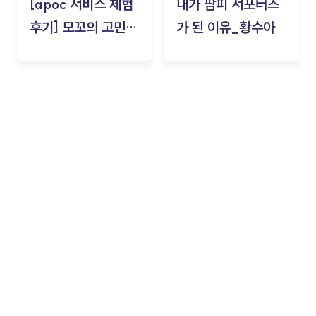
[apoc 서비스 체험
내가 팜피 서포터즈
후기] 모꼬의 고민세
가 된 이유_황수아
탁소_황수아