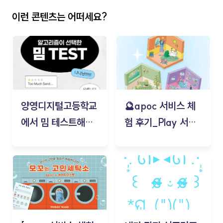
이런 콘텐츠는 어떠세요?
양영디지털고등학교
🔮apoc 서비스 체
에서 밈 테스트해보
험 후기_Play 서비
기!
스(무드룸 테스트) -
김태현