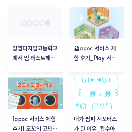
양영디지털고등학교
🔮apoc 서비스 체
에서 밈 테스트해보
험 후기_Play 서비
기!
스(무드룸 테스트) -
김태현
[apoc 서비스 체험
내가 팜피 서포터즈
후기] 모꼬의 고민세
가 된 이유_황수아