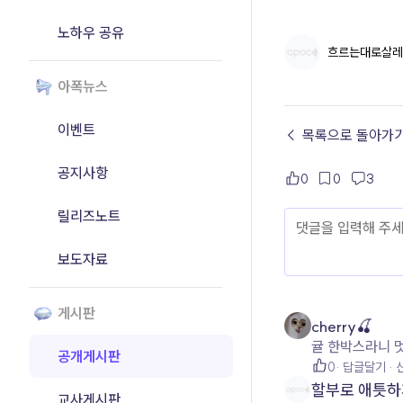
노하우 공유
흐르는대로살레
아폭뉴스
이벤트
← 목록으로 돌아가
공지사항
0
0
3
릴리즈노트
보도자료
게시판
cherry🍒
귤 한박스라니 멋
공개게시판
0
답글달기
할부로 애틋하
교사게시판