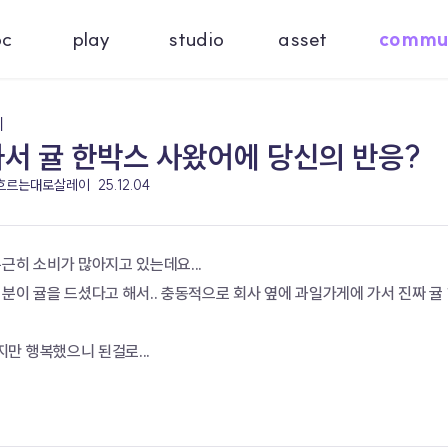
oc
play
studio
asset
commu
기
서 귤 한박스 사왔어에 당신의 반응?
 흐르는대로살레이
25.12.04
근히 소비가 많아지고 있는데요...
분이 귤을 드셨다고 해서.. 충동적으로 회사 옆에 과일가게에 가서 진짜 귤
만 행복했으니 된걸로...