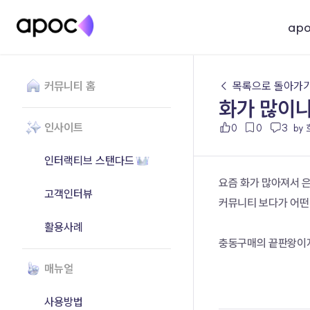
ap
커뮤니티 홈
← 목록으로 돌아가
화가 많이나
인사이트
0
0
3
by
인터랙티브 스탠다드
요즘 화가 많아져서 은
고객인터뷰
커뮤니티 보다가 어떤 
활용사례
충동구매의 끝판왕이지
매뉴얼
사용방법