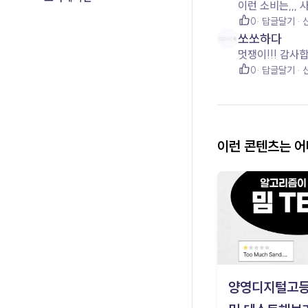
이런 소비는,,,
0
답글달기
쏘쏘하다
멋쟁이!!! 감사
0
답글달기
이런 콘텐츠는 
양영디지털고