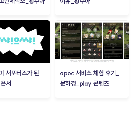
 고민세탁소_황수아
이유_황수아
피 서포터즈가 된
apoc 서비스 체험 후기_
김은서
문하경_play 콘텐츠