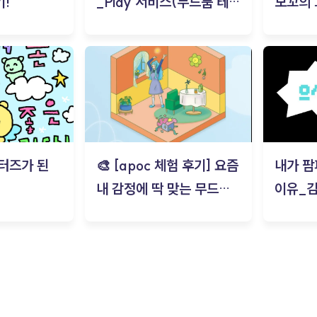
!
_Play 서비스(무드룸 테스
모꼬의
트) - 김태현
터즈가 된
🎨 [apoc 체험 후기] 요즘
내가 팜
내 감정에 딱 맞는 무드룸
이유_
은? | ‘무드룸 테스트’ 솔직
후기_김은서