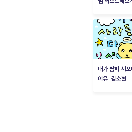
밈 테스트해보기
내가 팜피 서포
이유_김소현