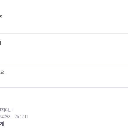
이
기
지다..!
신고하기
25.12.11
게