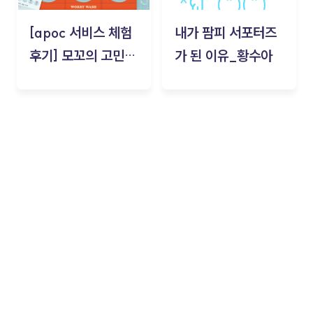
[apoc 서비스 체험
내가 팜피 서포터즈
후기] 모꼬의 고민세
가 된 이유_황수아
탁소_황수아