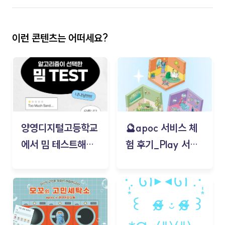
이런 콘텐츠는 어떠세요?
양영디지털고등학교
🔮apoc 서비스 체
에서 밈 테스트해보
험 후기_Play 서비
기!
스(무드룸 테스트) -
김태현