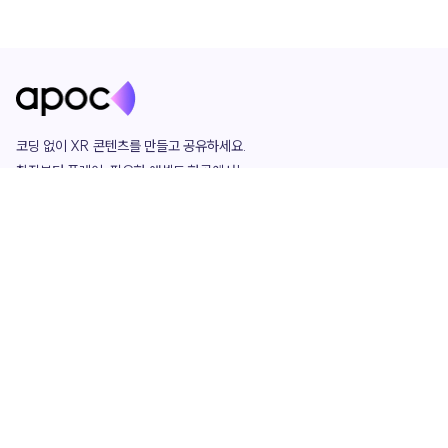
코딩 없이 XR 콘텐츠를 만들고 공유하세요. 

창작부터 플레이, 필요한 애셋도 한곳에서!

그리고 커뮤니티에서 함께하는 즐거움까지 

언제나 apoc이 함께합니다.
apoc
portfolio
마켓플레이스
요금제
play