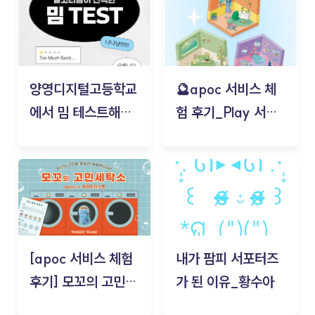
양영디지털고등학교
🔮apoc 서비스 체
에서 밈 테스트해보
험 후기_Play 서비
기!
스(무드룸 테스트) -
김태현
[apoc 서비스 체험
내가 팜피 서포터즈
후기] 모꼬의 고민세
가 된 이유_황수아
탁소_황수아