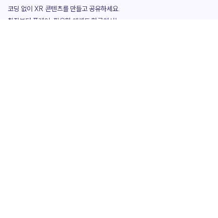
코딩 없이 XR 콘텐츠를 만들고 공유하세요. 

창작부터 플레이, 필요한 애셋도 한곳에서!

그리고 커뮤니티에서 함께하는 즐거움까지 

언제나 apoc이 함께합니다.
apoc
portfolio
마켓플레이스
요금제
play
studio
템플릿
asset