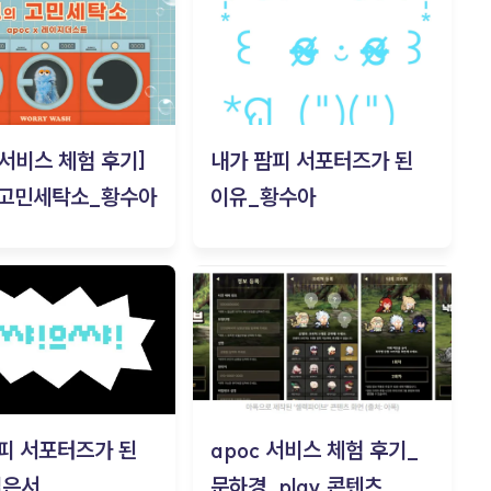
c 서비스 체험 후기]
내가 팜피 서포터즈가 된
 고민세탁소_황수아
이유_황수아
피 서포터즈가 된
apoc 서비스 체험 후기_
김은서
문하경_play 콘텐츠