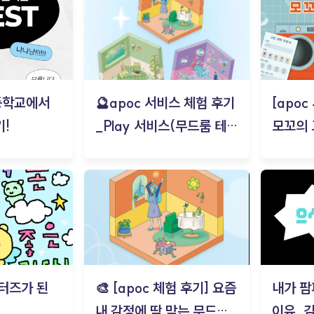
등학교에서
🔮apoc 서비스 체험 후기
[apo
!
_Play 서비스(무드룸 테스
모꼬의
트) - 김태현
터즈가 된
🎨 [apoc 체험 후기] 요즘
내가 팜
내 감정에 딱 맞는 무드룸
이유_