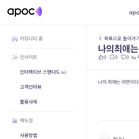
ap
커뮤니티 홈
← 목록으로 돌아가
나의최애는
인사이트
0
0
0
by
인터랙티브 스탠다드
나의 최애는 라면이다.
고객인터뷰
활용사례
매뉴얼
사용방법