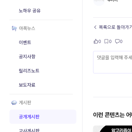
우니니
노하우 공유
← 목록으로 돌아가
아폭뉴스
0
0
0
이벤트
공지사항
릴리즈노트
보도자료
게시판
이런 콘텐츠는 
공개게시판
교사게시판