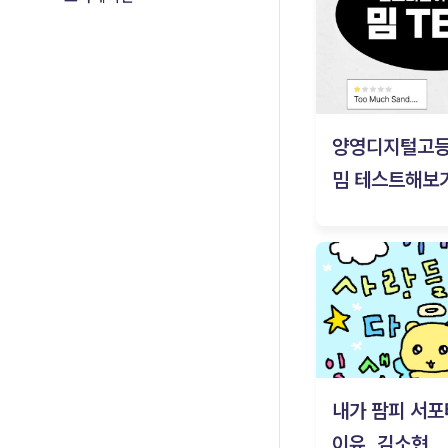
양영디지털고
밈 테스트해보기
내가 팜피 서포
이유_김소현