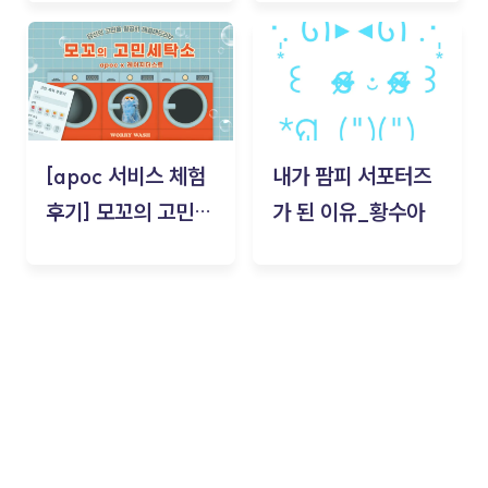
김태현
[apoc 서비스 체험
내가 팜피 서포터즈
후기] 모꼬의 고민세
가 된 이유_황수아
탁소_황수아