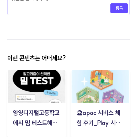
등록
이런 콘텐츠는 어떠세요?
양영디지털고등학교
🔮apoc 서비스 체
에서 밈 테스트해보
험 후기_Play 서비
기!
스(무드룸 테스트) -