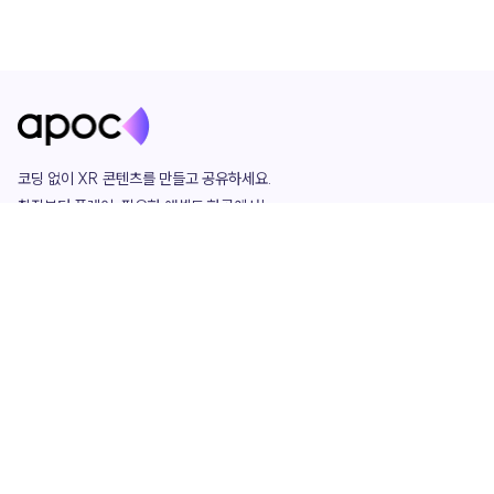
코딩 없이 XR 콘텐츠를 만들고 공유하세요. 

창작부터 플레이, 필요한 애셋도 한곳에서!

그리고 커뮤니티에서 함께하는 즐거움까지 

언제나 apoc이 함께합니다.
apoc
portfolio
마켓플레이스
요금제