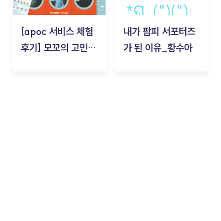
[apoc 서비스 체험
내가 팜피 서포터즈
후기] 모꼬의 고민세
가 된 이유_황수아
탁소_황수아