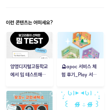
이런 콘텐츠는 어떠세요?
양영디지털고등학교
🔮apoc 서비스 체
에서 밈 테스트해보
험 후기_Play 서비
기!
스(무드룸 테스트) -
김태현