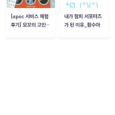
[apoc 서비스 체험
내가 팜피 서포터즈
후기] 모꼬의 고민세
가 된 이유_황수아
탁소_황수아