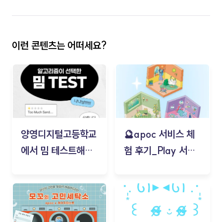
이런 콘텐츠는 어떠세요?
양영디지털고등학교
🔮apoc 서비스 체
에서 밈 테스트해보
험 후기_Play 서비
기!
스(무드룸 테스트) -
김태현