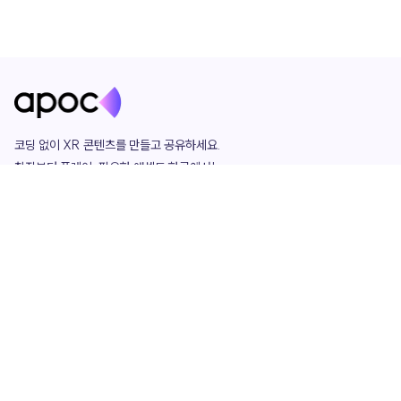
코딩 없이 XR 콘텐츠를 만들고 공유하세요. 

창작부터 플레이, 필요한 애셋도 한곳에서!

그리고 커뮤니티에서 함께하는 즐거움까지 

언제나 apoc이 함께합니다.
apoc
portfolio
마켓플레이스
요금제