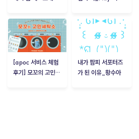
기!
스(무드룸 테스트) -
김태현
[apoc 서비스 체험
내가 팜피 서포터즈
후기] 모꼬의 고민세
가 된 이유_황수아
탁소_황수아