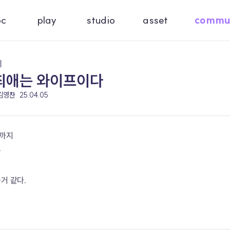
oc
play
studio
asset
commu
기
 최애는 와이프이다
 김영찬
25.04.05
직까지
를
거 같다.