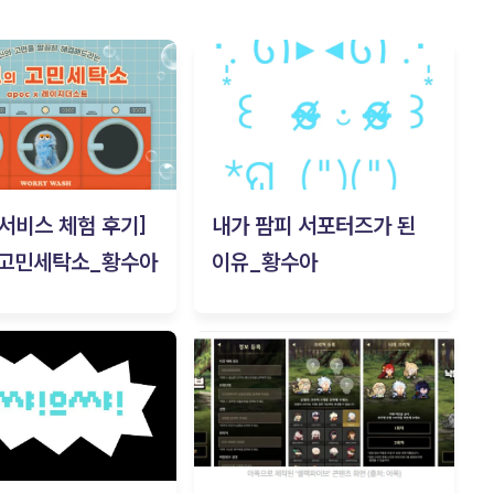
c 서비스 체험 후기]
내가 팜피 서포터즈가 된
 고민세탁소_황수아
이유_황수아