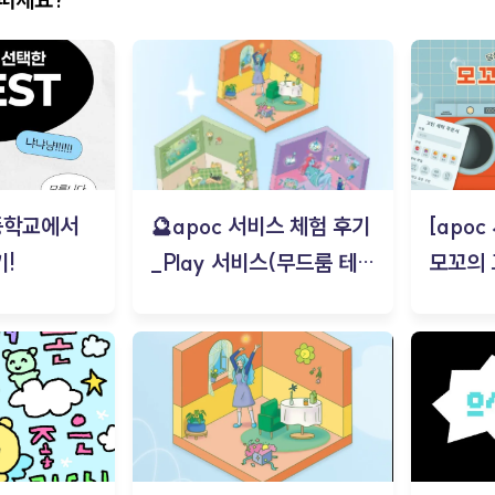
등학교에서
🔮apoc 서비스 체험 후기
[apo
!
_Play 서비스(무드룸 테스
모꼬의
트) - 김태현