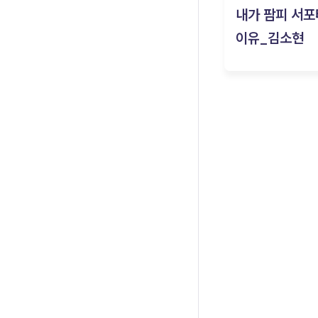
내가 팜피 서포
이유_김소현