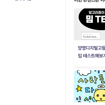
양영디지털고
밈 테스트해보기