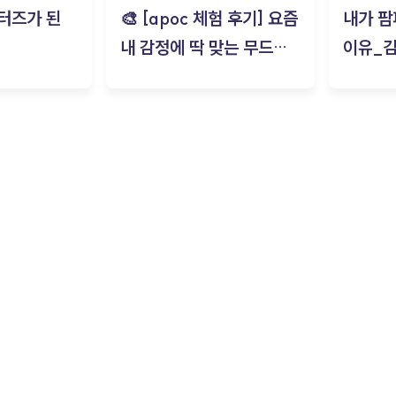
터즈가 된
🎨 [apoc 체험 후기] 요즘
내가 팜
내 감정에 딱 맞는 무드룸
이유_
은? | ‘무드룸 테스트’ 솔직
후기_김은서