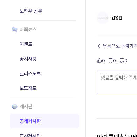
노하우 공유
김영찬
아폭뉴스
이벤트
← 목록으로 돌아가
공지사항
0
0
0
릴리즈노트
보도자료
게시판
공개게시판
교사게시판
이런 콘텐츠는 