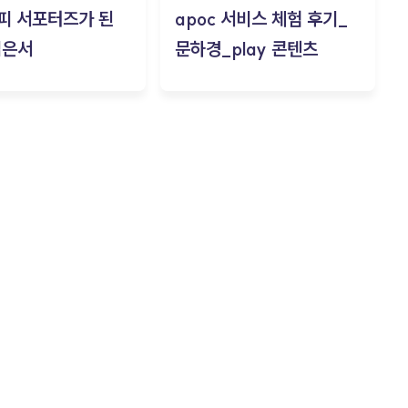
피 서포터즈가 된
apoc 서비스 체험 후기_
김은서
문하경_play 콘텐츠