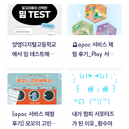
양영디지털고등학교
🔮apoc 서비스 체
에서 밈 테스트해보
험 후기_Play 서비
기!
스(무드룸 테스트) -
김태현
[apoc 서비스 체험
내가 팜피 서포터즈
후기] 모꼬의 고민세
가 된 이유_황수아