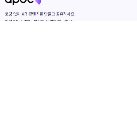
코딩 없이 XR 콘텐츠를 만들고 공유하세요. 

창작부터 플레이, 필요한 애셋도 한곳에서!

그리고 커뮤니티에서 함께하는 즐거움까지 

언제나 apoc이 함께합니다.
apoc
portfolio
마켓플레이스
요금제
play
studio
템플릿
asset