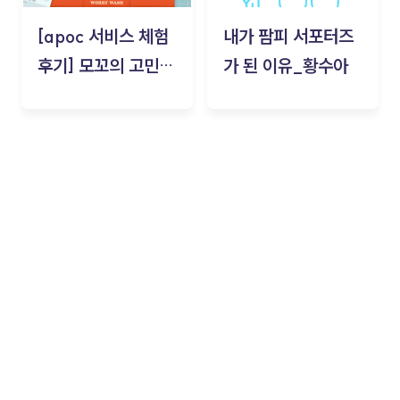
[apoc 서비스 체험
내가 팜피 서포터즈
후기] 모꼬의 고민세
가 된 이유_황수아
탁소_황수아