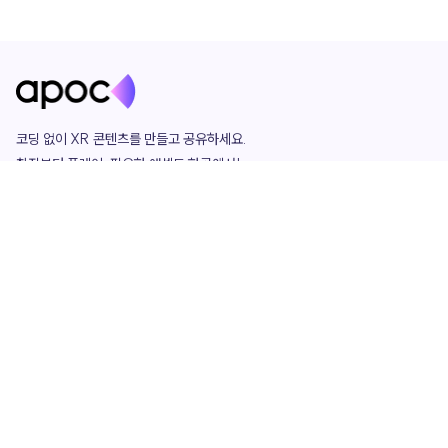
코딩 없이 XR 콘텐츠를 만들고 공유하세요. 

창작부터 플레이, 필요한 애셋도 한곳에서!

그리고 커뮤니티에서 함께하는 즐거움까지 

언제나 apoc이 함께합니다.
apoc
portfolio
마켓플레이스
요금제
play