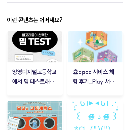
이런 콘텐츠는 어떠세요?
양영디지털고등학교
🔮apoc 서비스 체
에서 밈 테스트해보
험 후기_Play 서비
기!
스(무드룸 테스트) -
김태현