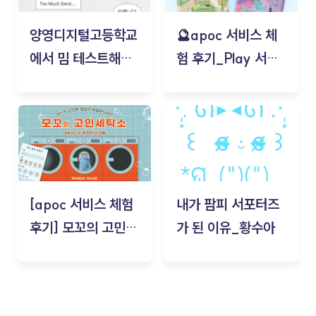
양영디지털고등학교
🔮apoc 서비스 체
에서 밈 테스트해보
험 후기_Play 서비
기!
스(무드룸 테스트) -
김태현
[apoc 서비스 체험
내가 팜피 서포터즈
후기] 모꼬의 고민세
가 된 이유_황수아
탁소_황수아