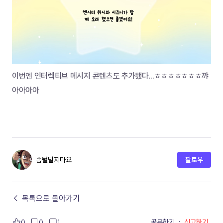
이번엔 인터렉티브 메시지 콘텐츠도 추가됐다...ㅎㅎㅎㅎㅎㅎㅎ꺄
아아아아
솜털밀지마요
팔로우
← 목록으로 돌아가기
공유하기
·
신고하기
0
0
1