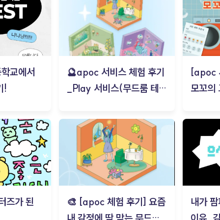
등학교에서
🔮apoc 서비스 체험 후기
[apo
!
_Play 서비스(무드룸 테스
모꼬의
트) - 김태현
터즈가 된
🎨 [apoc 체험 후기] 요즘
내가 팜
내 감정에 딱 맞는 무드룸
이유_