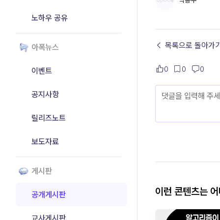
박동우
노하우 공유
← 목록으로 돌아가
아폭뉴스
0
0
0
이벤트
공지사항
릴리즈노트
보도자료
게시판
이런 콘텐츠는 
공개게시판
교사게시판