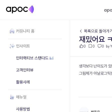
ap
커뮤니티 홈
← 목록으로 돌아가
재밌어요 
인사이트
0
0
0
by
인터랙티브 스탠다드
생각보다 난이도가 
고객인터뷰
그림체가 아날로그틱한
활용사례
매뉴얼
사용방법