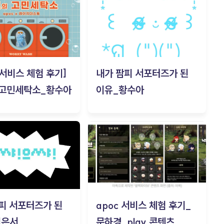
c 서비스 체험 후기]
내가 팜피 서포터즈가 된
 고민세탁소_황수아
이유_황수아
피 서포터즈가 된
apoc 서비스 체험 후기_
김은서
문하경_play 콘텐츠