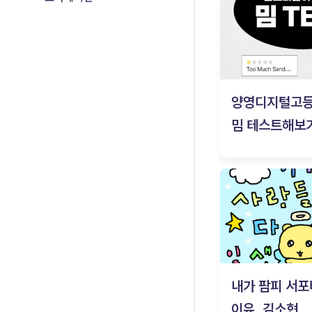
양영디지털고
밈 테스트해보기
내가 팜피 서포
이유_김소현