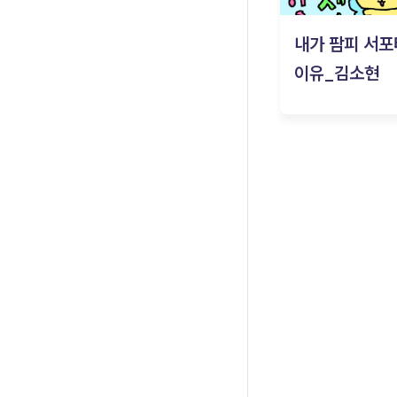
내가 팜피 서포
이유_김소현