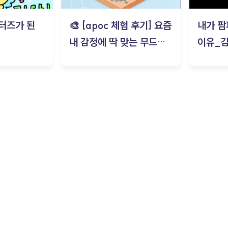
터즈가 된
🎨 [apoc 체험 후기] 요즘
내가 팜
내 감정에 딱 맞는 무드룸
이유_
은? | ‘무드룸 테스트’ 솔직
후기_김은서