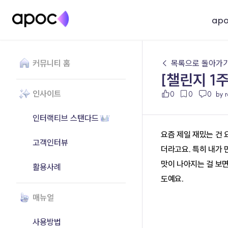
ap
커뮤니티 홈
← 목록으로 돌아가
[챌린지 1
인사이트
0
0
0
by 
인터랙티브 스탠다드
요즘 제일 재밌는 건
고객인터뷰
더라고요. 특히 내가 
맛이 나아지는 걸 보
활용사례
도예요.
매뉴얼
사용방법