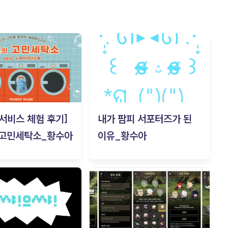
c 서비스 체험 후기]
내가 팜피 서포터즈가 된
 고민세탁소_황수아
이유_황수아