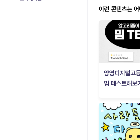
이런 콘텐츠는 
양영디지털고
밈 테스트해보기