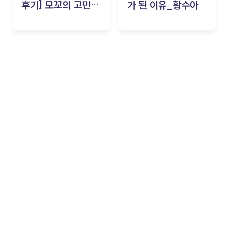
후기] 모꼬의 고민세
가 된 이유_황수아
탁소_황수아