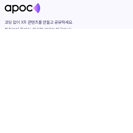
코딩 없이 XR 콘텐츠를 만들고 공유하세요. 

창작부터 플레이, 필요한 애셋도 한곳에서!

그리고 커뮤니티에서 함께하는 즐거움까지 

언제나 apoc이 함께합니다.
apoc
portfolio
마켓플레이스
요금제
play
studio
템플릿