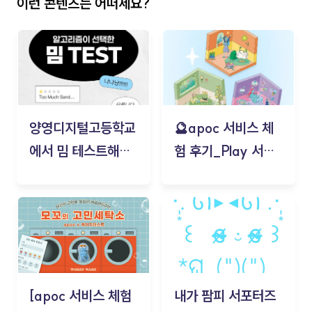
이런 콘텐츠는 어떠세요?
양영디지털고등학교
🔮apoc 서비스 체
에서 밈 테스트해보
험 후기_Play 서비
기!
스(무드룸 테스트) -
김태현
[apoc 서비스 체험
내가 팜피 서포터즈