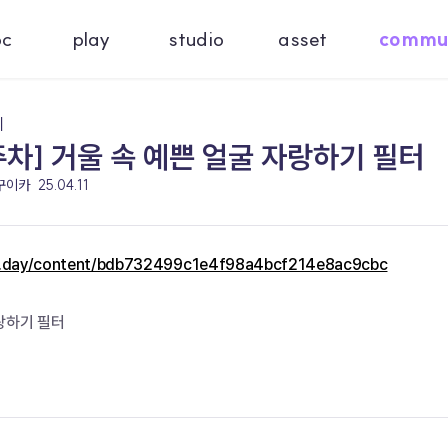
oc
play
studio
asset
commu
기
주차] 거울 속 예쁜 얼굴 자랑하기 필터
 꾸이카
25.04.11
c.day/content/bdb732499c1e4f98a4bcf214e8ac9cbc
랑하기 필터