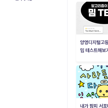
양영디지털고
밈 테스트해보기
내가 팜피 서포