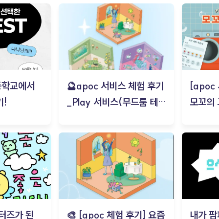
등학교에서
🔮apoc 서비스 체험 후기
[apo
!
_Play 서비스(무드룸 테스
모꼬의
트) - 김태현
터즈가 된
🎨 [apoc 체험 후기] 요즘
내가 팜