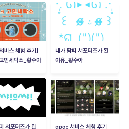
c 서비스 체험 후기]
내가 팜피 서포터즈가 된
 고민세탁소_황수아
이유_황수아
피 서포터즈가 된
apoc 서비스 체험 후기_