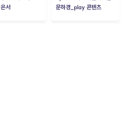
김은서
문하경_play 콘텐츠