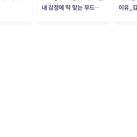
내 감정에 딱 맞는 무드룸
이유_
은? | ‘무드룸 테스트’ 솔직
후기_김은서