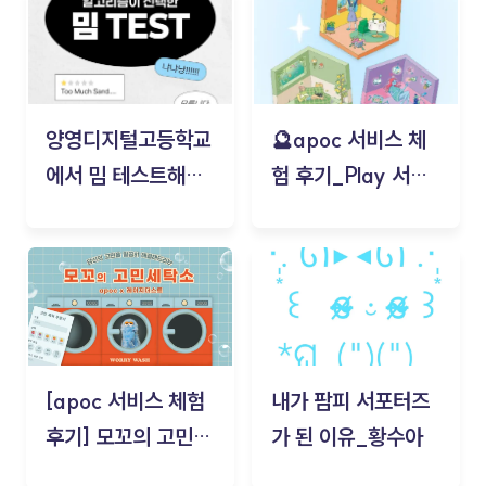
양영디지털고등학교
🔮apoc 서비스 체
에서 밈 테스트해보
험 후기_Play 서비
기!
스(무드룸 테스트) -
김태현
[apoc 서비스 체험
내가 팜피 서포터즈
후기] 모꼬의 고민세
가 된 이유_황수아
탁소_황수아