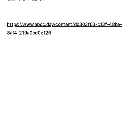
https://www.apoc.day/content/db303f63-c13f-48be-
8af4-219a0bd0c126