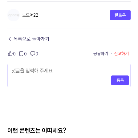
노모어22
팔로우
← 목록으로 돌아가기
공유하기
·
신고하기
0
0
0
등록
이런 콘텐츠는 어떠세요?