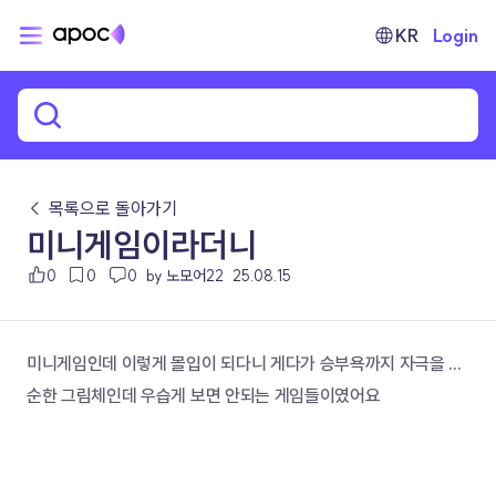
KR
Login
← 목록으로 돌아가기
미니게임이라더니
0
0
0
by 노모어22
25.08.15
미니게임인데 이렇게 몰입이 되다니 게다가 승부욕까지 자극을 ...
순한 그림체인데 우습게 보면 안되는 게임들이였어요