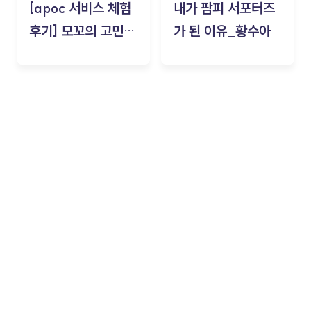
[apoc 서비스 체험
내가 팜피 서포터즈
후기] 모꼬의 고민세
가 된 이유_황수아
탁소_황수아