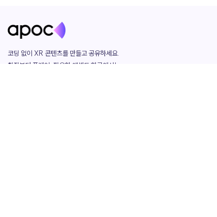
코딩 없이 XR 콘텐츠를 만들고 공유하세요. 

창작부터 플레이, 필요한 애셋도 한곳에서!

그리고 커뮤니티에서 함께하는 즐거움까지 

언제나 apoc이 함께합니다.
apoc
portfolio
마켓플레이스
요금제
play
studio