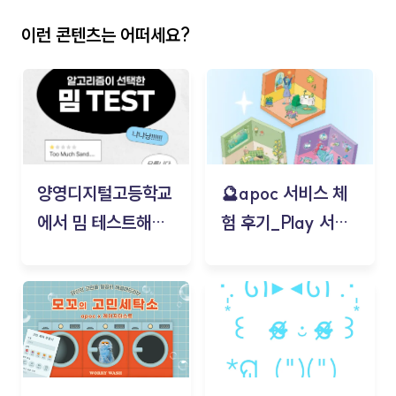
이런 콘텐츠는 어떠세요?
양영디지털고등학교
🔮apoc 서비스 체
에서 밈 테스트해보
험 후기_Play 서비
기!
스(무드룸 테스트) -
김태현