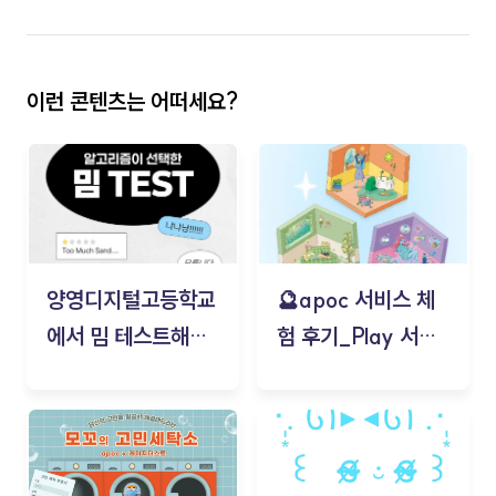
이런 콘텐츠는 어떠세요?
양영디지털고등학교
🔮apoc 서비스 체
에서 밈 테스트해보
험 후기_Play 서비
기!
스(무드룸 테스트) -
김태현