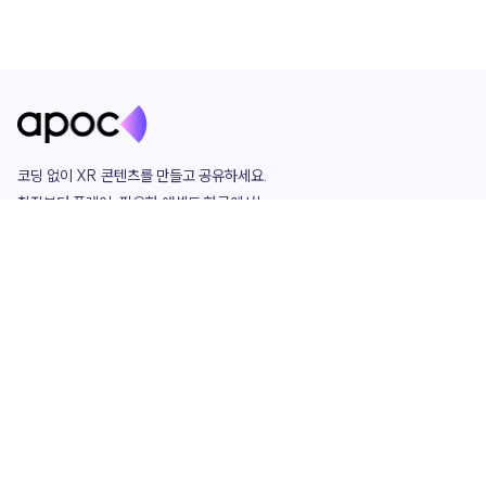
코딩 없이 XR 콘텐츠를 만들고 공유하세요. 

창작부터 플레이, 필요한 애셋도 한곳에서!

그리고 커뮤니티에서 함께하는 즐거움까지 

언제나 apoc이 함께합니다.
apoc
portfolio
마켓플레이스
요금제