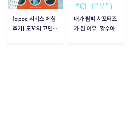
[apoc 서비스 체험
내가 팜피 서포터즈
후기] 모꼬의 고민세
가 된 이유_황수아
탁소_황수아