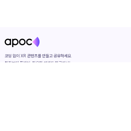
코딩 없이 XR 콘텐츠를 만들고 공유하세요. 

창작부터 플레이, 필요한 애셋도 한곳에서!

그리고 커뮤니티에서 함께하는 즐거움까지 

언제나 apoc이 함께합니다.
apoc
portfolio