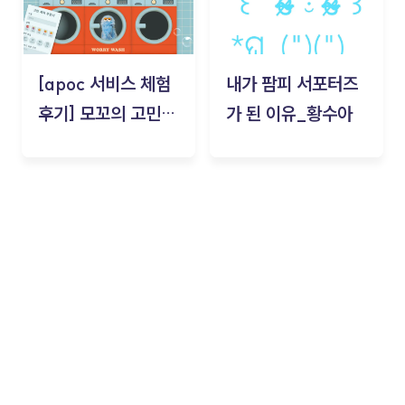
[apoc 서비스 체험
내가 팜피 서포터즈
후기] 모꼬의 고민세
가 된 이유_황수아
탁소_황수아