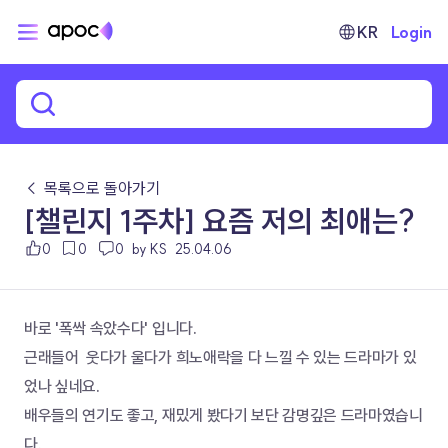
KR
Login
← 목록으로 돌아가기
[챌린지 1주차] 요즘 저의 최애는?
0
0
0
by KS
25.04.06
바로 '폭싹 속았수다' 입니다.
근래들어  웃다가 울다가 희노애락을 다 느낄 수 있는 드라마가 있
었나 싶네요. 
배우들의 연기도 좋고, 재밌게 봤다기 보단 감명깊은 드라마였습니
다. 