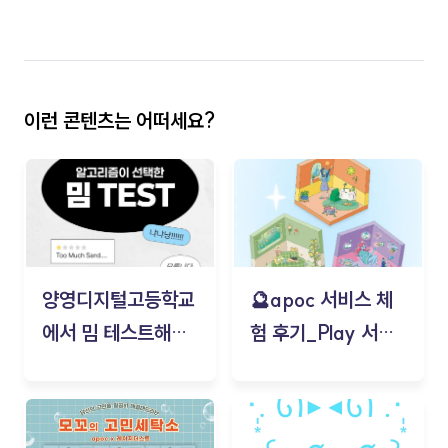
이런 콘텐츠는 어떠세요?
양영디지털고등학교
🔮apoc 서비스 체
에서 밈 테스트해보
험 후기_Play 서비
기!
스(무드룸 테스트) -
김태현