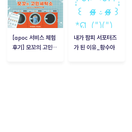
[apoc 서비스 체험
내가 팜피 서포터즈
후기] 모꼬의 고민세
가 된 이유_황수아
탁소_황수아