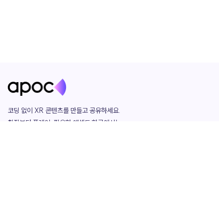
코딩 없이 XR 콘텐츠를 만들고 공유하세요. 

창작부터 플레이, 필요한 애셋도 한곳에서!

그리고 커뮤니티에서 함께하는 즐거움까지 

언제나 apoc이 함께합니다.
apoc