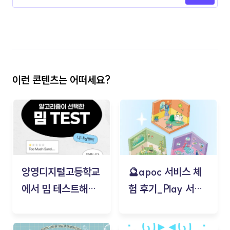
이런 콘텐츠는 어떠세요?
양영디지털고등학교
🔮apoc 서비스 체
에서 밈 테스트해보
험 후기_Play 서비
기!
스(무드룸 테스트) -
김태현