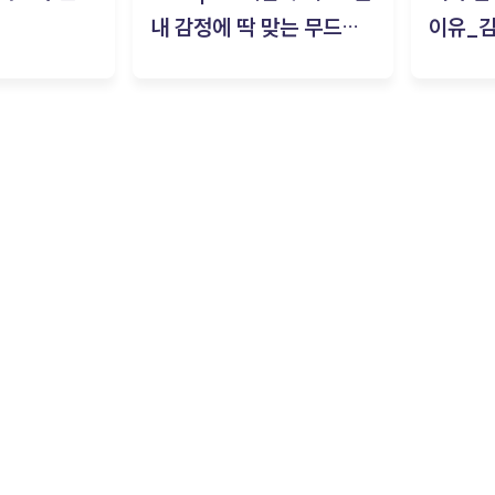
내 감정에 딱 맞는 무드룸
이유_
은? | ‘무드룸 테스트’ 솔직
후기_김은서