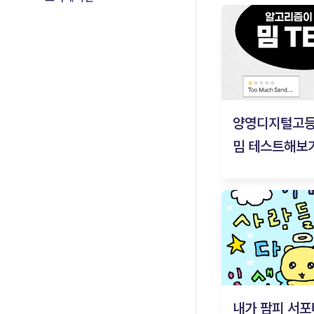
양영디지털고
밈 테스트해보기
내가 팜피 서포