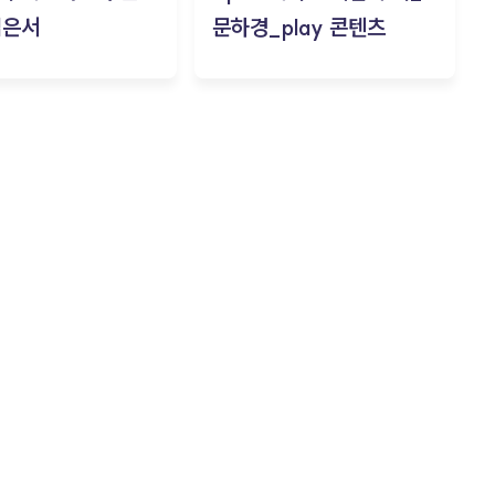
김은서
문하경_play 콘텐츠