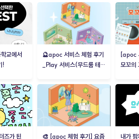
등학교에서
🔮apoc 서비스 체험 후기
[apo
!
_Play 서비스(무드룸 테스
모꼬의
트) - 김태현
터즈가 된
🎨 [apoc 체험 후기] 요즘
내가 팜