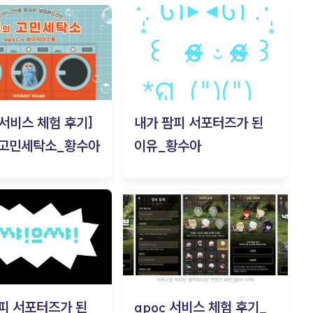
c 서비스 체험 후기]
내가 팜피 서포터즈가 된
 고민세탁소_황수아
이유_황수아
피 서포터즈가 된
apoc 서비스 체험 후기_