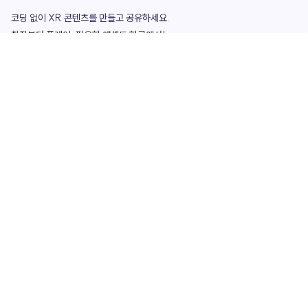
코딩 없이 XR 콘텐츠를 만들고 공유하세요. 

창작부터 플레이, 필요한 애셋도 한곳에서!

그리고 커뮤니티에서 함께하는 즐거움까지 

언제나 apoc이 함께합니다.
apoc
portfolio
마켓플레이스
요금제
play
studio
템플릿
asset