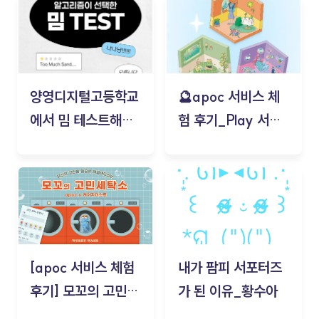
양영디지털고등학교
🔮apoc 서비스 체
에서 밈 테스트해보
험 후기_Play 서비
기!
스(무드룸 테스트) -
김태현
[apoc 서비스 체험
내가 팜피 서포터즈
후기] 모꼬의 고민세
가 된 이유_황수아
탁소_황수아