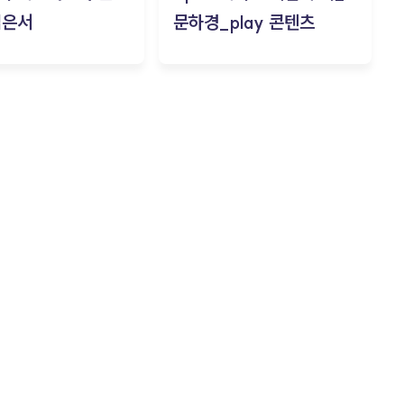
김은서
문하경_play 콘텐츠