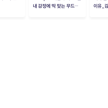
내 감정에 딱 맞는 무드룸
이유_
은? | ‘무드룸 테스트’ 솔직
후기_김은서