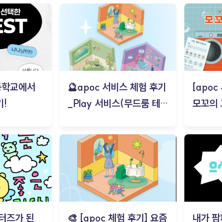
등학교에서
🔮apoc 서비스 체험 후기
[apo
!
_Play 서비스(무드룸 테스
모꼬의
트) - 김태현
터즈가 된
🎨 [apoc 체험 후기] 요즘
내가 팜