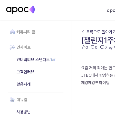
ap
커뮤니티 홈
← 목록으로 돌아가
[챌린지1주
인사이트
0
0
0
by
인터랙티브 스탠다드
요즘 저의 최애는 한 
고객인터뷰
JTBC에서 방영하는
째강째강!!! 화이팅
활용사례
매뉴얼
사용방법