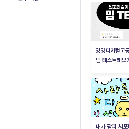
양영디지털고
밈 테스트해보기
내가 팜피 서포