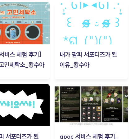
c 서비스 체험 후기]
내가 팜피 서포터즈가 된
 고민세탁소_황수아
이유_황수아
피 서포터즈가 된
apoc 서비스 체험 후기_