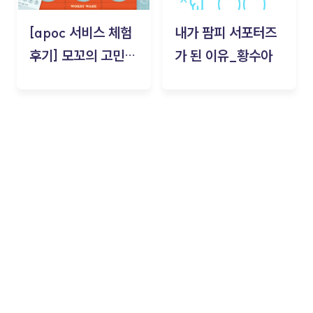
[apoc 서비스 체험
내가 팜피 서포터즈
후기] 모꼬의 고민세
가 된 이유_황수아
탁소_황수아