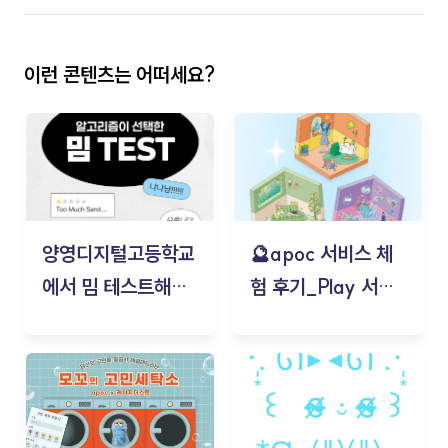
이런 콘텐츠는 어떠세요?
양영디지털고등학교
🔮apoc 서비스 체
에서 밈 테스트해보
험 후기_Play 서비
기!
스(무드룸 테스트) -
김태현