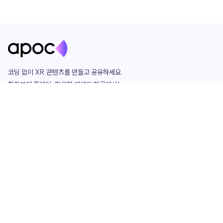
코딩 없이 XR 콘텐츠를 만들고 공유하세요. 

창작부터 플레이, 필요한 애셋도 한곳에서!

그리고 커뮤니티에서 함께하는 즐거움까지 

언제나 apoc이 함께합니다.
apoc
portfolio
마켓플레이스
요금제
play