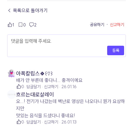
← 목록으로 돌아가기
공유하기
·
신고하기
1
0
2
등록
아폭칼립스🍀꒰⍢꒱
배가 안 부른데 좋다니... 충격이에요
0
답글달기
신고하기
26.01.16
흐르는대로살레이
오...! 전기가 나갔는데 벽난로 영상은 나오다니 뭔가 요상하
지만
맛있는 음식을 드셨다니 좋네요!
0
답글달기
신고하기
26.01.13