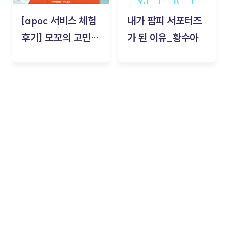
[apoc 서비스 체험
내가 팜피 서포터즈
후기] 모꼬의 고민세
가 된 이유_황수아
탁소_황수아