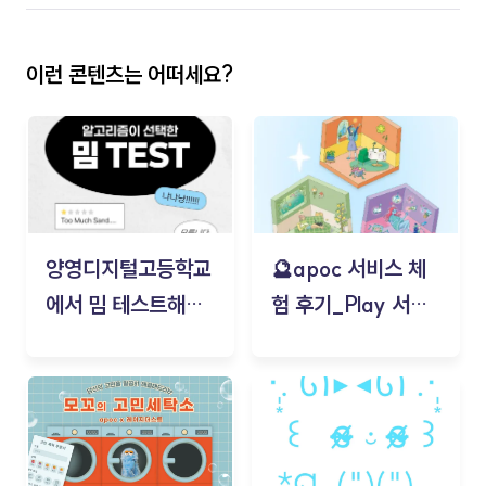
이런 콘텐츠는 어떠세요?
양영디지털고등학교
🔮apoc 서비스 체
에서 밈 테스트해보
험 후기_Play 서비
기!
스(무드룸 테스트) -
김태현