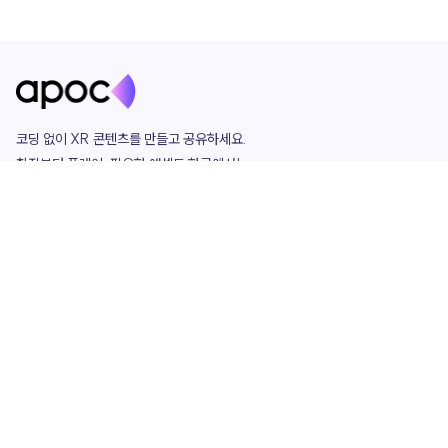
코딩 없이 XR 콘텐츠를 만들고 공유하세요. 

창작부터 플레이, 필요한 애셋도 한곳에서!

그리고 커뮤니티에서 함께하는 즐거움까지 

언제나 apoc이 함께합니다.
apoc
portfolio
마켓플레이스
요금제
play