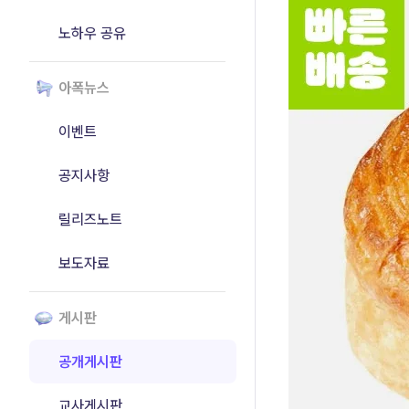
노하우 공유
아폭뉴스
이벤트
공지사항
릴리즈노트
보도자료
게시판
공개게시판
교사게시판