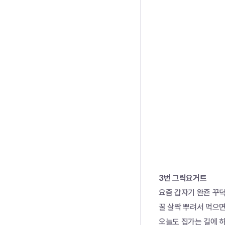
3번 그릭요거트
요즘 갑자기 완죤 꾸덕
꿀 살짝 뿌려서 먹으면 
오늘도 집가는 길에 하