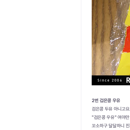
2번 검은콩 우유
검은콩 두유 아니고요
"검은콩 우유" 여야만 해
꼬소하구 달달하니 진짜