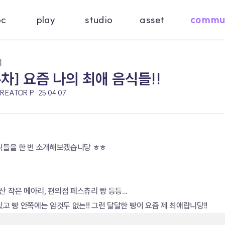
oc
play
studio
asset
commu
기
주차] 요즘 나의 최애 음식들!!
CREATOR P
25.04.07
음식들을 한 번 소개해보겠습니당 ㅎㅎ
 작은 메아리, 편의점 페스츄리 빵 등등...
있고 빵 안쪽에는 암것두 없는!! 그런 달달한 빵이 요즘 제 최애랍니당!!