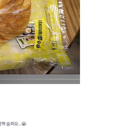
 슬퍼요...😭