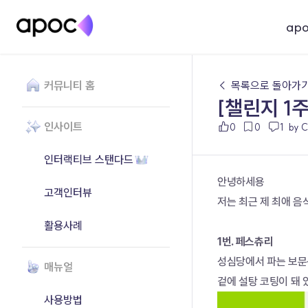
ap
커뮤니티 홈
← 목록으로 돌아가
[챌린지 1
인사이트
0
0
1
by 
인터랙티브 스탠다드
안녕하세용
고객인터뷰
저는 최근 제 최애 
활용사례
1번. 페스츄리
성심당에서 파는 보문산
매뉴얼
겉에 설탕 코팅이 돼 
사용방법