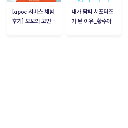
[apoc 서비스 체험
내가 팜피 서포터즈
후기] 모꼬의 고민세
가 된 이유_황수아
탁소_황수아