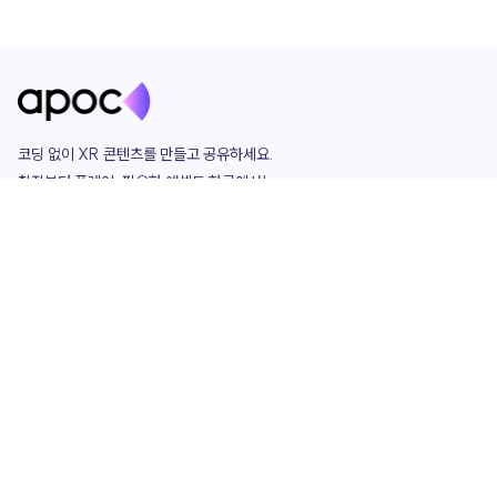
코딩 없이 XR 콘텐츠를 만들고 공유하세요. 

창작부터 플레이, 필요한 애셋도 한곳에서!

그리고 커뮤니티에서 함께하는 즐거움까지 

언제나 apoc이 함께합니다.
apoc
portfolio
마켓플레이스
요금제
play