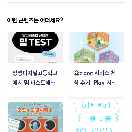
이런 콘텐츠는 어떠세요?
양영디지털고등학교
🔮apoc 서비스 체
에서 밈 테스트해보
험 후기_Play 서비
기!
스(무드룸 테스트) -
김태현