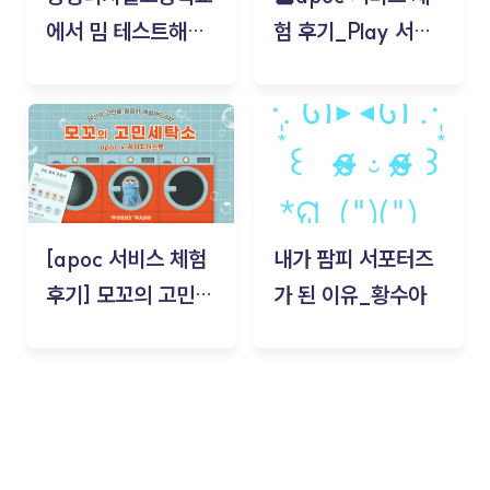
에서 밈 테스트해보
험 후기_Play 서비
기!
스(무드룸 테스트) -
김태현
[apoc 서비스 체험
내가 팜피 서포터즈
후기] 모꼬의 고민세
가 된 이유_황수아
탁소_황수아