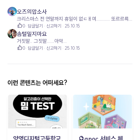
오즈의맙소사
크리스마스 전 연말까지 휴일이 없ㄷㅐ여........... 또르르륵...
0
답글달기
신고하기
25.10.15
솜털밀지마요
거짓말.. 그짓말......아악...
0
답글달기
신고하기
25.10.15
이런 콘텐츠는 어떠세요?
양영디지털고등학교
🔮apoc 서비스 체