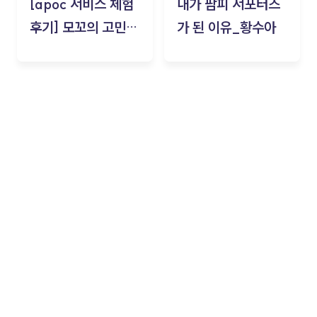
[apoc 서비스 체험
내가 팜피 서포터즈
후기] 모꼬의 고민세
가 된 이유_황수아
탁소_황수아