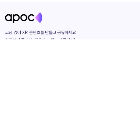
코딩 없이 XR 콘텐츠를 만들고 공유하세요. 

창작부터 플레이, 필요한 애셋도 한곳에서!

그리고 커뮤니티에서 함께하는 즐거움까지 

언제나 apoc이 함께합니다.
apoc
portfolio
마켓플레이스
요금제
play
studio