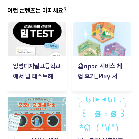
이런 콘텐츠는 어떠세요?
양영디지털고등학교
🔮apoc 서비스 체
에서 밈 테스트해보
험 후기_Play 서비
기!
스(무드룸 테스트) -
김태현