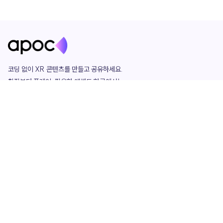
코딩 없이 XR 콘텐츠를 만들고 공유하세요. 

창작부터 플레이, 필요한 애셋도 한곳에서!

그리고 커뮤니티에서 함께하는 즐거움까지 

언제나 apoc이 함께합니다.
apoc
portfolio
마켓플레이스
요금제
play