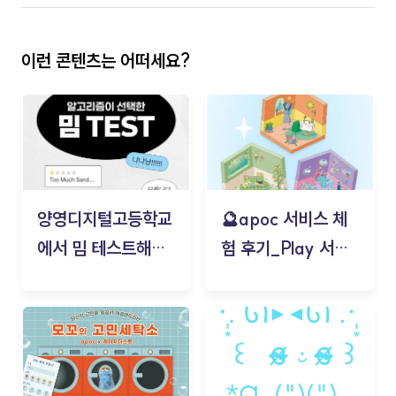
이런 콘텐츠는 어떠세요?
양영디지털고등학교
🔮apoc 서비스 체
에서 밈 테스트해보
험 후기_Play 서비
기!
스(무드룸 테스트) -
김태현