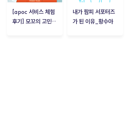
[apoc 서비스 체험
내가 팜피 서포터즈
후기] 모꼬의 고민세
가 된 이유_황수아
탁소_황수아